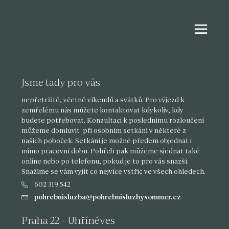
Jsme tady pro vás
nepřetržitě, včetně víkendů a svátků. Pro výjezd k
zemřelému nás můžete kontaktovat kdykoliv, kdy
budete potřebovat. Konzultaci k poslednímu rozloučení
můžeme domluvit při osobním setkání v některé z
našich poboček. Setkání je možné předem objednat i
mimo pracovní dobu. Pohřeb pak můžeme sjednat také
online nebo po telefonu, pokud je to pro vás snazší.
Snažíme se vám vyjít co nejvíce vstříc ve všech ohledech.
602 319 542
pohrebnisluzba@pohrebnisluzbysommer.cz
Praha 22 – Uhříněves